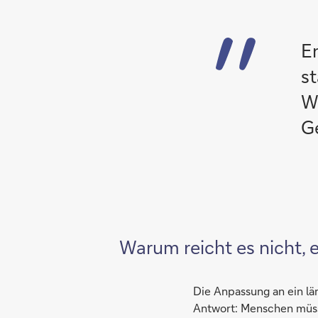
E
s
W
G
Warum reicht es nicht, e
Die Anpassung an ein lä
Antwort: Menschen müss