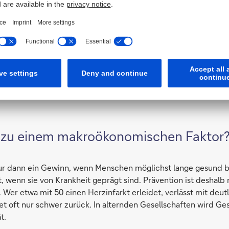
keit eine wirtschaftliche Dividende?
nd Investitionen in das Humankapital älterer Menschen: lebens
altersfreundliche Arbeitsplätze. Die Erwerbsbeteiligung geh
Einschränkungen, fehlender Qualifikationen oder Altersdiskr
 für künftiges Wachstum.
 zu einem makroökonomischen Faktor
nur dann ein Gewinn, wenn Menschen möglichst lange gesund b
t, wenn sie von Krankheit geprägt sind. Prävention ist deshalb 
. Wer etwa mit 50 einen Herzinfarkt erleidet, verlässt mit deu
et oft nur schwer zurück. In alternden Gesellschaften wird Ge
t.