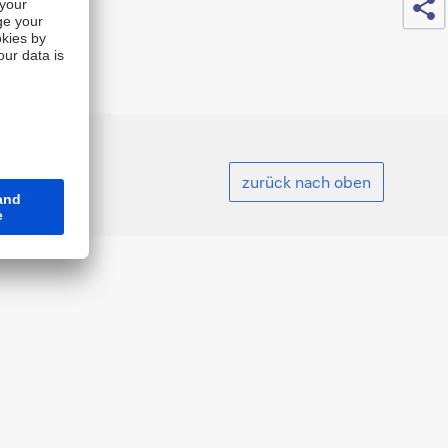
d Directive)
okies
zurück nach oben