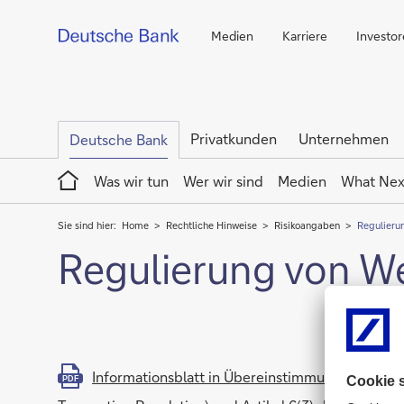
Medien
Karriere
Investo
Privatkunden
Unternehmen
Deutsche Bank
Home
Was wir tun
Wer wir sind
Medien
What Nex
Sie sind hier:
Home
Rechtliche Hinweise
Risikoangaben
Regulieru
Regulierung von W
Informationsblatt in Übereinstimmung mit Arti
PDF