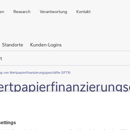
ren
Research
Verantwortung
Kontakt
Standorte
Kunden-Logins
t
ng von Wertpapierfinanzierungsgeschäfte (SFTR)
ertpapierfinanzierung
kel 15 der Verordnung über die Regulierung von Wertpapierfi