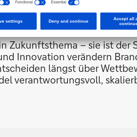
ransformation
in Zukunftsthema – sie ist der 
 und Innovation verändern Bra
tscheiden längst über Wettbewe
l verantwortungsvoll, skalierb