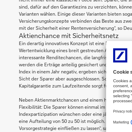
sind, dafür auf den Garantiezins zu verzichten, kö
Varianten wählen. Einige dieser Varianten bieten sog
Versicherungskonzepte verbinden das Beste aus zwei
mit der Sicherheit einer Rentenversicherung“, so De
Aktienchance mit Sicherheitsnetz
Ein derartig innovatives Konzept ist eine Rentenvers
Wertentwicklung eines breit gestreuten Aktienindex zu
interessante Renditechancen, die langfristig höher sei
werden die Erträge anteilig gesichert und können da
Index in einem Jahr negativ, ergeben sich für diesen
Sicht der Sparer aber ausgeschlossen. So wird das V
Kapitalgarantie zum Laufzeitende sorgt für ein zusät
Neben Aktienmarktchancen und einem hohen Maß an S
Flexibilität: Die Sparer können einmal im Jahr entsc
Indexpartizipation wünschen oder eine jährlich neu
eine Aufteilung von 50 zu 50 ist möglich. „Diese Wah
Vorsorgestrategie einfließen zu lassen“, sagt Stephan