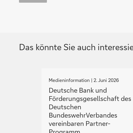
Das könnte Sie auch interessi
N
a
Medieninformation
2. Juni 2026
v
Deutsche Bank und
i
Förderungsgesellschaft des
g
Deutschen
i
BundeswehrVerbandes
e
vereinbaren Partner-
r
Programm