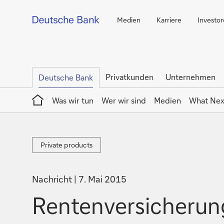
Medien
Karriere
Investo
Privatkunden
Unternehmen
Deutsche Bank
Home
Was wir tun
Wer wir sind
Medien
What Nex
Private
Private products
products
Nachricht
7. Mai 2015
Rentenversicherung