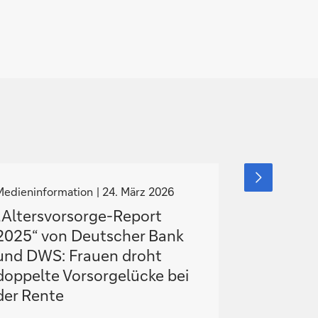
N
N
nächstes
Element
a
a
Medieninformation
24. März 2026
Medieninfor
anzeigen
v
v
„Altersvorsorge-Report
Deutsche
i
2025“ von Deutscher Bank
Partners
g
g
und DWS: Frauen droht
i
doppelte Vorsorgelücke bei
e
e
der Rente
r
r