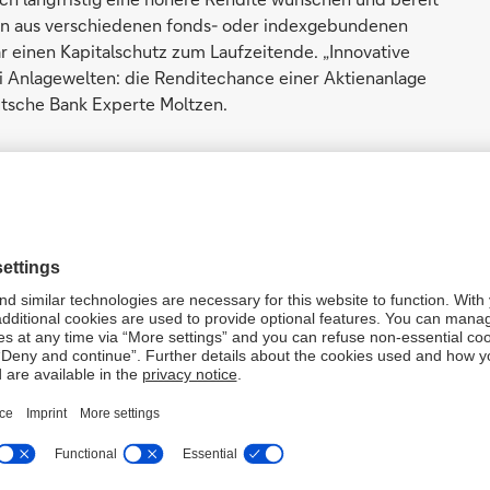
nnen aus verschiedenen fonds- oder indexgebundenen
ar einen Kapitalschutz zum Laufzeitende. „Innovative
 Anlagewelten: die Renditechance einer Aktienanlage
utsche Bank Experte Moltzen.
icherung gegen Einmalbeitrag mit der Möglichkeit, an der
 partizipieren. Die Indexpartizipation sorgt für
n können als bei einer klassischen Police. Einmal jährlich
nach nicht mehr verloren gehen. Entwickelt sich der
 Zeitraum keine Überschüsse – Aktienverluste sind aus
orsorgevermögen Schritt für Schritt aufgebaut. Eine
zliches Sicherungsnetz.
icherheit bieten innovative Indexkonzepte auch viel
heiden, ob sie in den folgenden zwölf Monaten eine
 festgelegte Überschussbeteiligung bevorzugen. Auch
lmöglichkeit erlaubt es, die eigene Marktmeinung in die
 Moltzen. „Schätzt ein Sparer die Aussichten für den