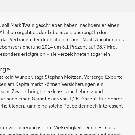
“, soll Mark Twain geschrieben haben, nachdem er einen
. Ähnlich ergeht es der Lebensversicherung: In den
in das Vertrauen der deutschen Sparer. Nach Angaben des
ebensversicherung 2014 um 3,1 Prozent auf 93,7 Mrd.
esonders erfolgreich – sie verzeichneten sogar ein
orge
ist kein Wunder, sagt Stephan Moltzen, Vorsorge-Experte
nsen am Kapitalmarkt können Versicherungen ein
e sein. Zwar erbringt eine klassische Lebens- und
ur noch einen Garantiezins von 1,25 Prozent. Für Sparer
erheit legen, kann eine solche Police dennoch interessant
enversicherung ist ihre Vielseitigkeit. Denn es muss
sich langfristig eine höhere Rendite wünschen und bereit