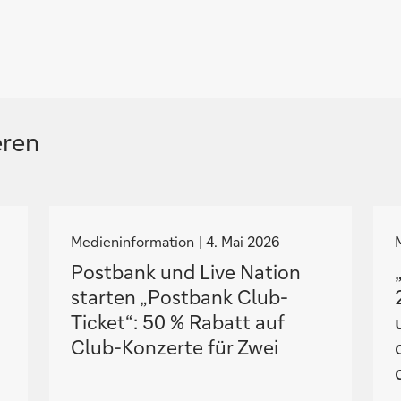
eren
N
a
Medieninformation
4. Mai 2026
v
Postbank und Live Nation
i
i
starten „Postbank Club-
g
Ticket“: 50 % Rabatt auf
i
i
Club-Konzerte für Zwei
e
r