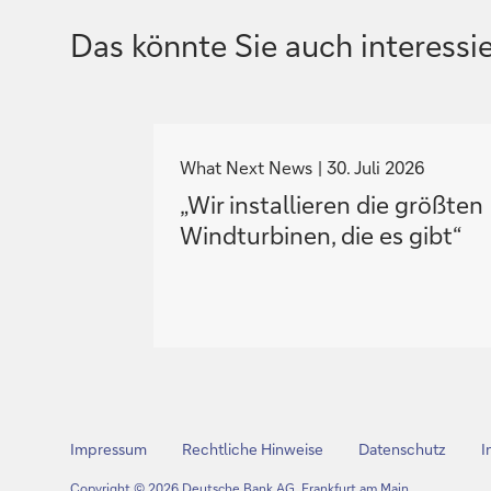
Das könnte Sie auch interessi
N
a
What Next News
30. Juli 2026
v
„Wir installieren die größten
i
Windturbinen, die es gibt“
g
i
e
r
e
z
u
Impressum
Rechtliche Hinweise
Datenschutz
I
Copyright © 2026 Deutsche Bank AG, Frankfurt am Main