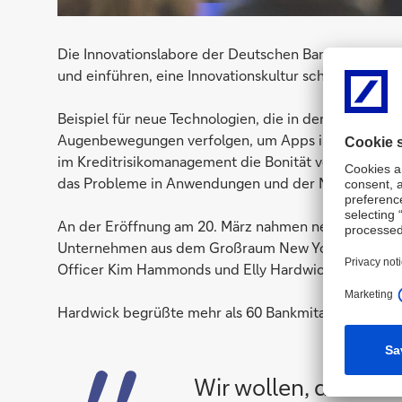
Die Innovationslabore der Deutschen Bank verfolgen 
und einführen, eine Innovationskultur schaffen und ei
Beispiel für neue Technologien, die in der Praxis ein
Augenbewegungen verfolgen, um Apps intuitiver zu 
im Kreditrisikomanagement die Bonität von Kunden 
das Probleme in Anwendungen und der Netzwerkinfras
An der Eröffnung am 20. März nahmen neben Führung
Unternehmen aus dem Großraum New York teil. Von 
Officer Kim Hammonds und Elly Hardwick teil, die Lei
Hardwick begrüßte mehr als 60 Bankmitarbeiter und
Wir wollen, dass di