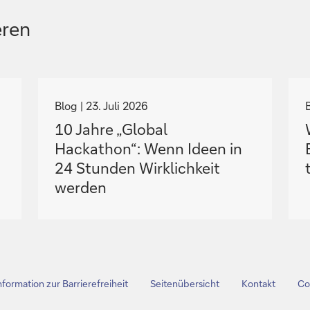
eren
N
a
Blog
23. Juli 2026
v
10 Jahre „Global
i
i
Hackathon“: Wenn Ideen in
g
24 Stunden Wirklichkeit
i
i
werden
e
r
e
z
u
nformation zur Barrierefreiheit
Seitenübersicht
Kontakt
Co