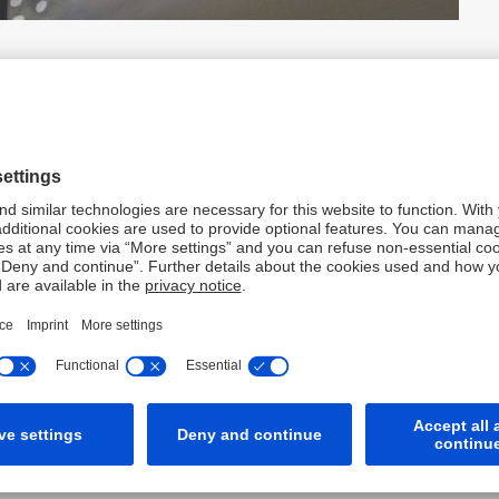
drei Kernziele: neue Technologien für die Bank bewerten
nen Beitrag zur digitalen Strategie der Bank leisten.
gesetzt werden könnten: Verfahren, die
gestalten, außerdem ein Programm, mit dem Mitarbeiter
einfach abfragen können sowie ein Überwachungssystem,
truktur identifiziert.
skräften der Deutschen Bank auch Vertreter von IT-
der Bank nahmen Vorstandsmitglied und Chief Operating
terin des Bereichs Innovation.
 Vertreter von FinTech-Unternehmen.
e Deutsche Bank die erste