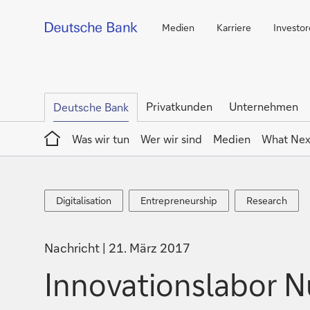
Medien
Karriere
Investo
Privatkunden
Unternehmen
Deutsche Bank
Home
Was wir tun
Wer wir sind
Medien
What Nex
Digitalisation
Entrepreneurship
Research
Digitalisation
Entrepreneurship
Research
Nachricht
21. März 2017
Innovationslabor 