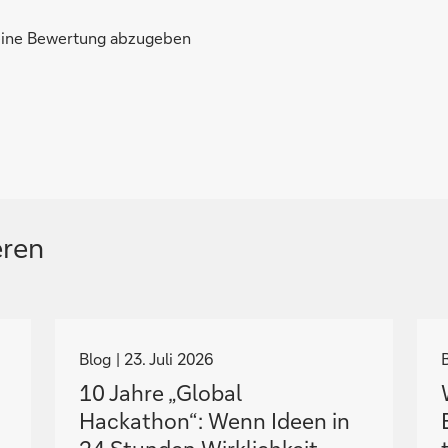
 eine Bewertung abzugeben
eren
N
a
Blog
23. Juli 2026
v
10 Jahre „Global
i
i
Hackathon“: Wenn Ideen in
g