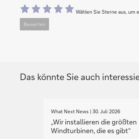
Wählen Sie Sterne aus, um
Bewerten
Das könnte Sie auch interessi
N
a
What Next News
30. Juli 2026
v
„Wir installieren die größten
i
Windturbinen, die es gibt“
g