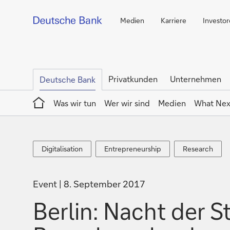
Medien
Karriere
Investo
Privatkunden
Unternehmen
Deutsche Bank
Home
Was wir tun
Wer wir sind
Medien
What Nex
Digitalisation
Entrepreneurship
Research
Digitalisation
Entrepreneurship
Research
Event
8. September 2017
Berlin: Nacht der S