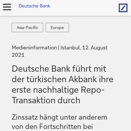
Hom
Navigation
öffnen
Asia-
Europe
Asia-Pacific
Europe
Pacific
Medieninformation
Istanbul, 12. August
2021
Deutsche Bank führt mit
der türkischen Akbank ihre
erste nachhaltige Repo-
Transaktion durch
Zinssatz hängt unter anderem
von den Fortschritten bei