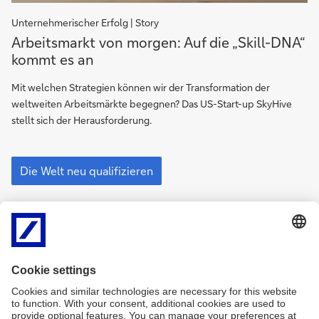
Unternehmerischer Erfolg | Story
Arbeitsmarkt
Arbeitsmarkt von morgen: Auf die „Skill-DNA“
von
kommt es an
morgen:
Auf
Mit welchen Strategien können wir der Transformation der
die
weltweiten Arbeitsmärkte begegnen? Das US-Start-up SkyHive
„Skill-
stellt sich der Herausforderung.
DNA“
kommt
Arbeitsmarkt
es
von
Die Welt neu qualifizieren
morgen:
an
Auf
die
„Skill-
Impressum
DNA“
Rechtliche Hinweise
Datenschutz
kommt
Information zur Barrierefreiheit
Seitenübersicht
es
an
Kontakt
Cookies
zurück nach oben