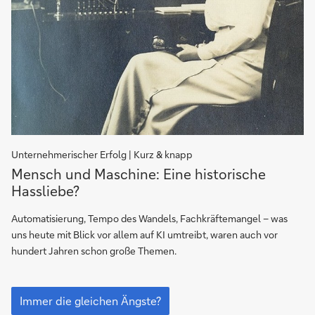
Unternehmerischer Erfolg | Kurz & knapp
Wie
Mensch und Maschine: Eine historische
wir
Hassliebe?
früher
gearbeitet
Automatisierung, Tempo des Wandels, Fachkräftemangel – was
haben
uns heute mit Blick vor allem auf KI umtreibt, waren auch vor
–
hundert Jahren schon große Themen.
gleiche
Nöte
Wie
einst
wir
Immer die gleichen Ängste?
früher