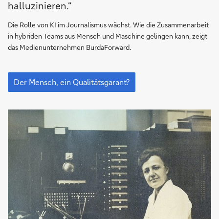
Sprach-
halluzinieren.“
KIs
sind
Die Rolle von KI im Journalismus wächst. Wie die Zusammenarbeit
gebaut,
in hybriden Teams aus Mensch und Maschine gelingen kann, zeigt
um
das Medienunternehmen BurdaForward.
zu
halluzinieren.“
„Die
Sprach-
Der Mensch, ein Qualitätsgarant?
KIs
sind
gebaut,
um
zu
halluzinieren.“