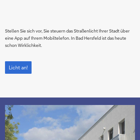
Stellen Sie sich vor, Sie steuern das Straßenlicht Ihrer Stadt über
eine App auf Ihrem Mobiltelefon. In Bad Hersfeld ist das heute
schon Wirklichkeit.
Der
Bürger
Licht an!
macht
das
Licht
aus!