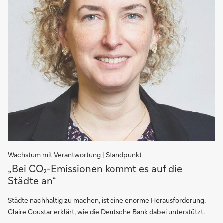
Wachstum mit Verantwortung | Standpunkt
„Bei
„Bei CO₂-Emissionen kommt es auf die
der
Städte an“
Senkung
der
Städte nachhaltig zu machen, ist eine enorme Herausforderung.
CO₂-
Claire Coustar erklärt, wie die Deutsche Bank dabei unterstützt.
Emissionen