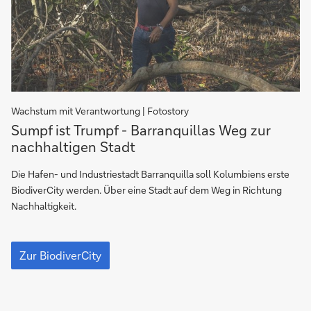
Wachstum mit Verantwortung | Fotostory
Sumpf
Sumpf ist Trumpf - Barranquillas Weg zur
ist
nachhaltigen Stadt
Trumpf
-
Die Hafen- und Industriestadt Barranquilla soll Kolumbiens erste
Barranquillas
BiodiverCity werden. Über eine Stadt auf dem Weg in Richtung
Weg
Nachhaltigkeit.
zur
nachhaltigen
Sumpf
Stadt
ist
Zur BiodiverCity
Trumpf
-
Barranquillas
Weg