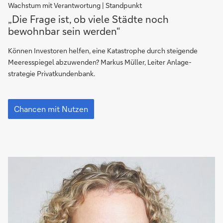
Wachstum mit Verantwortung | Standpunkt
„Die
„Die Frage ist, ob viele Städte noch
Frage
bewohnbar sein werden“
ist,
ob
Können Investoren helfen, eine Katastrophe durch steigende
viele
Meeresspiegel abzuwenden? Markus Müller, Leiter Anlage­
Städte
strategie Privatkundenbank.
noch
bewohnbar
„Die
sein
Frage
Chancen mit Nutzen
ist,
werden“
ob
viele
Städte
noch
bewohnbar
sein
werden“