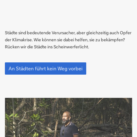
Städte sind bedeutende Verursacher, aber gleichzeitig auch Opfer
der Klimakrise. Wie können sie dabei helfen, sie zu bekämpfen?
Rücken wir die Städte ins Scheinwerferlicht.
Cities
answers
An Städten führt kein Weg vorbei
to
the
climate
crisis