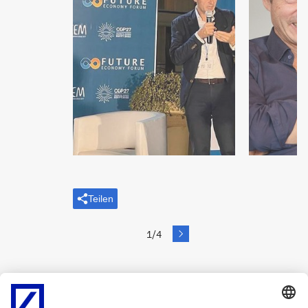
Teilen
next
1/4
Slide
Wie wollen Sie denn all die