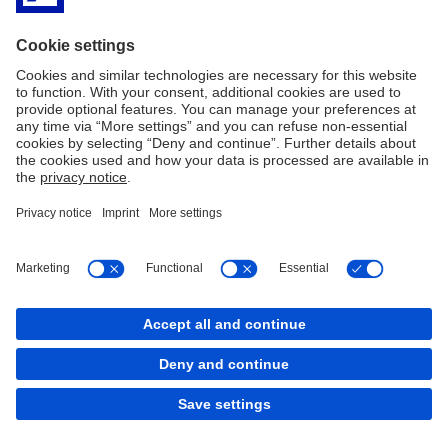
genannten Akteure anschieben?
Unterschriften unter Agreements
ändern ja noch nichts. Was ist der
erste konkrete Schritt?
Banken haben einen immensen Hebel und eine immense
Verantwortung. Jeder von uns, jedes Unternehmen, jede Bank ist
auf eine gelingende Gesellschaft angewiesen, und da kann man zu
einigen Frage nicht neutral bleiben. Wenn jemand erklärt, wir
können es uns nicht leisten, das Thema ESG großzuschreiben –
nicht aus einem sachlichen, sondern aus einem rein politischen
Kalkül heraus –, dann ist das Führungsversagen. Es ist ja absolut
absehbar mit einer Wahrscheinlichkeit von 100 Prozent, dass die
Institution und die Aktionäre heute in zehn Jahren mit den
Ergebnissen solch einer Entscheidung konfrontiert werden. Am
Schluss kriegt man immer den Täter. Und die Tatsache, dass wir der
Verantwortung entflohen sind, wird zu Konsequenzen führen.