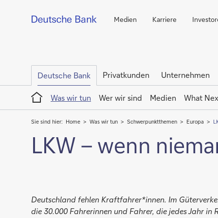
Medien
Karriere
Investo
Privatkunden
Unternehmen
Deutsche Bank
Home
Was wir tun
Wer wir sind
Medien
What Nex
Sie sind hier:
Home
Was wir tun
Schwerpunktthemen
Europa
L
LKW – wenn nieman
Deutschland fehlen Kraftfahrer*innen. Im Güterverke
die 30.000 Fahrerinnen und Fahrer, die jedes Jahr 