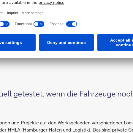
 das konkret?
ekannte Situationen. In diesem Fall hält das Fahrzeug an, um 
u beschleunigen, kann das Fahrzeug Hilfe vom sogenannten „
iterfahrt geben oder das Problem selbst lösen und das Fahrze
gistik brauchen 100-prozentige Zuverlässigkeit - und die kön
uell getestet, wenn die Fahrzeuge noc
ionen und Projekte auf den Werksgeländen verschiedener Log
er HHLA (Hamburger Hafen und Logistik). Das sind private Gelä