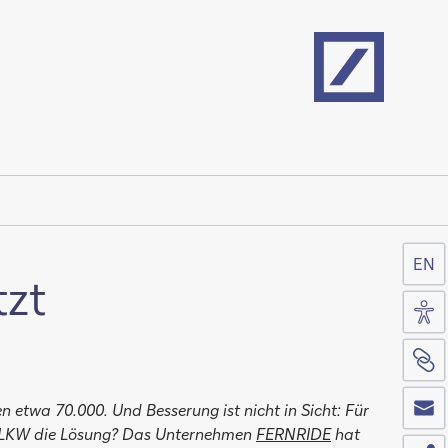
Home
EN
tzt
Zug
Sei
Co
etwa 70.000. Und Besserung ist nicht in Sicht: Für
de LKW die Lösung? Das Unternehmen
FERNRIDE
hat
Tei