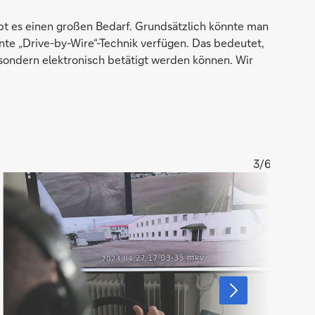
ibt es einen großen Bedarf. Grundsätzlich könnte man
te „Drive-by-Wire“-Technik verfügen. Das bedeutet,
sondern elektronisch betätigt werden können. Wir
3/6
Vergrößern
Ver
Grosser
Hen
Bildschirm
Kr
im
Bü
nächstes
Element
anzeigen