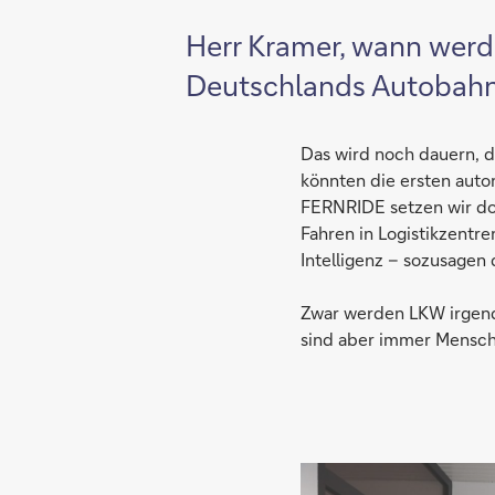
Herr Kramer, wann werde
Deutschlands Autobahn
Das wird noch dauern, 
könnten die ersten auto
FERNRIDE setzen wir dor
Fahren in Logistikzentre
Intel­li­genz – so­zu­sa­g
Zwar werden LKW irgendw
sind aber immer Mensch