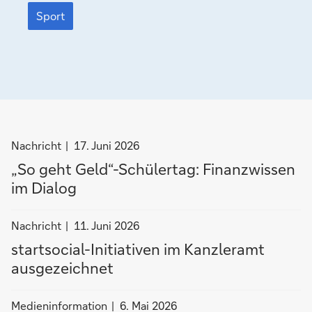
Sport
connects
Sport
Nachrichten
Nachricht
17. Juni 2026
filtern
„So geht Geld“-Schülertag: Finanzwissen
nach
im Dialog
Nachricht
Nachrichten
Nachricht
11. Juni 2026
filtern
startsocial-Initiativen im Kanzleramt
nach
ausgezeichnet
Nachricht
Nachrichten
Medieninformation
6. Mai 2026