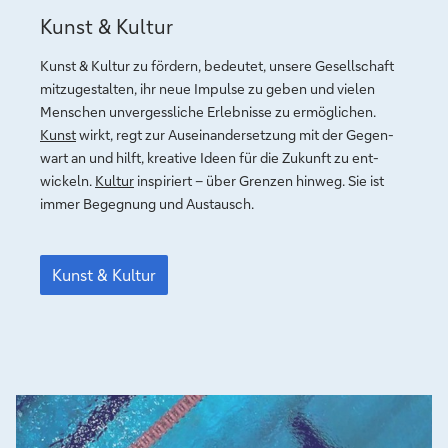
Kunst
Kunst & Kultur
&
Kultur
Kunst & Kultur zu fördern, bedeutet, unsere Ge­sell­schaft
mit­zu­ge­stal­ten, ihr neue Impulse zu geben und vielen
Menschen un­ver­gess­liche Erlebnisse zu er­mö­gli­chen.
Kunst
wirkt, regt zur Aus­ein­ander­set­zung mit der Ge­gen­
wart an und hilft, krea­tive Ideen für die Zukunft zu ent­
wickeln.
Kultur
inspiriert – über Grenzen hinweg. Sie ist
immer Be­gegnung und Austausch.
Kunst
&
Kunst & Kultur
Kultur