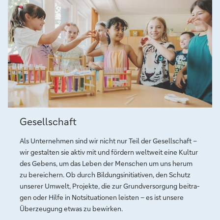
e
d
r
r
k
o
s
h
­
t
k
d
o
o
h
p
l
p
e
e
Gesellschaft
­
l
Gesellschaft
r
t
Als Unternehmen sind wir nicht nur Teil der Gesellschaft –
i
e
wir gestalten sie aktiv mit und fördern weltweit eine Kultur
c
V
des Gebens, um das Leben der Menschen um uns herum
h
o
zu be­rei­chern. Ob durch Bil­dungs­ini­tia­ti­ven, den Schutz
t
r
unserer Um­welt, Pro­jek­te, die zur Grund­ver­sor­gung bei­tra­
­
s
gen oder Hilfe in Not­si­tua­tionen leisten – es ist unsere
l
o
Über­zeu­gung etwas zu bewirken.
i
r