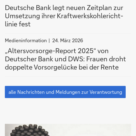
filtern
Deutsche Bank legt neuen Zeit­plan zur
nach
Um­set­zung ihrer Kraft­werks­kohle­richt­
Medieninformation
linie fest
Nachrichten
Medieninformation
24. März 2026
filtern
„Altersvorsorge-Report 2025“ von
nach
Deutscher Bank und DWS: Frauen droht
Medieninformation
doppelte Vorsorgelücke bei der Rente
alle
Nachrichten
alle Nachrichten und Meldungen zur Verantwortung
und
Meldungen
zur
Verantwortung