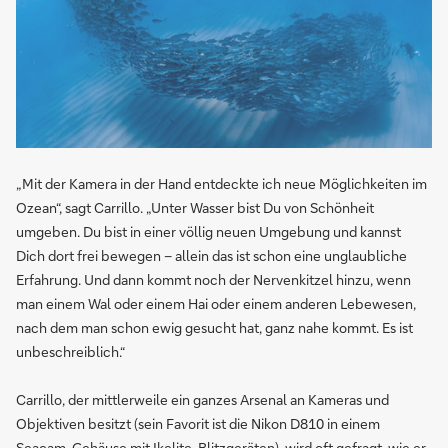
„Mit der Kamera in der Hand entdeckte ich neue Möglichkeiten im
Ozean“, sagt Carrillo. „Unter Wasser bist Du von Schönheit
umgeben. Du bist in einer völlig neuen Umgebung und kannst
Dich dort frei bewegen – allein das ist schon eine unglaubliche
Erfahrung. Und dann kommt noch der Nervenkitzel hinzu, wenn
man einem Wal oder einem Hai oder einem anderen Lebewesen,
nach dem man schon ewig gesucht hat, ganz nahe kommt. Es ist
unbeschreiblich.“
Carrillo, der mittlerweile ein ganzes Arsenal an Kameras und
Objektiven besitzt (sein Favorit ist die Nikon D810 in einem
Seacam-Gehäuse mit Ikelite-Blitzgeräten), wird oft gefragt, wie er