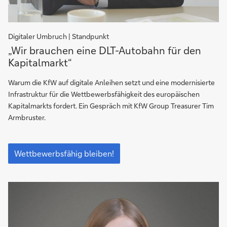
Digitaler Umbruch | Standpunkt
„Wir
„Wir brauchen eine DLT-Auto­bahn für den
brauchen
Kapitalmarkt“
eine
DLT-
Warum die KfW auf digitale Anleihen setzt und eine moderni­sierte
Auto­
Infra­struktur für die Wett­bewerbs­fähig­keit des europäischen
bahn
Kapital­markts fordert. Ein Gespräch mit KfW Group Treasurer Tim
für
Armbruster.
den
Kapitalmarkt“
„Wir
brauchen
Wettbewerbsfähig bleiben!
eine
DLT-
Auto­
bahn
für
den
Kapitalmarkt“