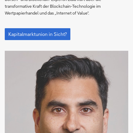
Die
transformative Kraft der Blockchain-Technologie im
Blockchain
Wertpapierhandel und das „Internet of Value“.
macht‘s
möglich
Schneller
und
Kapitalmarktunion in Sicht?
breiter
investieren:
Die
Blockchain
macht‘s
möglich