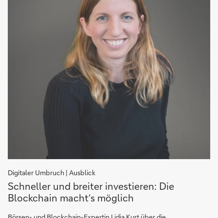
Digitaler Umbruch | Ausblick
Schneller
Schneller und breiter investieren: Die
und
Blockchain macht‘s möglich
breiter
investieren:
Börsen- und Blockchain-Expertin Lidia Kurt über die