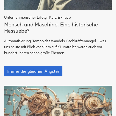
Unternehmerischer Erfolg | Kurz & knapp
Wie
Mensch und Maschine: Eine historische
wir
Hassliebe?
früher
gearbeitet
Automatisierung, Tempo des Wandels, Fachkräftemangel – was
haben
uns heute mit Blick vor allem auf KI umtreibt, waren auch vor
–
hundert Jahren schon große Themen.
gleiche
Nöte
Wie
einst
wir
Immer die gleichen Ängste?
früher
und
gearbeitet
jetzt?
haben
–
gleiche
Nöte
einst
und