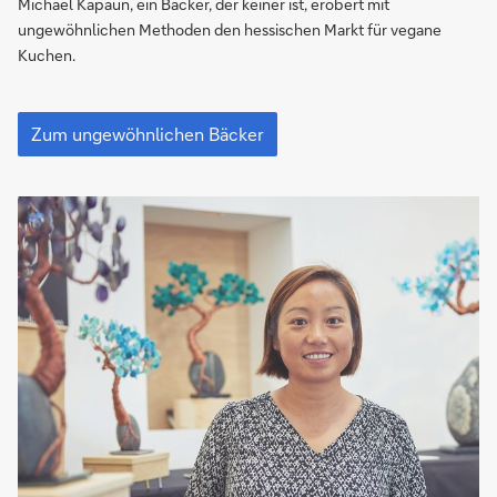
was
Michael Kapaun, ein Bäcker, der keiner ist, erobert mit
du
ungewöhnlichen Methoden den hessischen Markt für vegane
kriegst
Kuchen.
und
du
„Du
liebst
nimmst,
Zum ungewöhnlichen Bäcker
was
es.“
du
kriegst
und
du
liebst
es.“