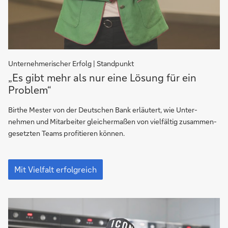
Unternehmerischer Erfolg | Standpunkt
Die
„Es gibt mehr als nur eine Lösung für ein
Vorteile
Problem“
unterschiedlicher
Persönlichkeiten
Birthe Mester von der Deutschen Bank erläutert, wie Unter­
nehmen und Mitarbeiter gleicher­maßen von vielfältig zusam­men­
gesetz­ten Teams profitieren können.
Die
Vorteile
Mit Vielfalt erfolgreich
unterschiedlicher
Persönlichkeiten