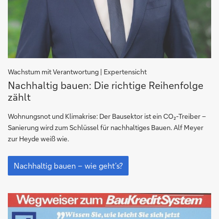
Wachstum mit Verantwortung | Expertensicht
Nachhaltig
Nachhaltig bauen: Die richtige Reihenfolge
bauen:
zählt
Die
richtige
Wohnungsnot und Klimakrise: Der Bausektor ist ein CO₂-Treiber –
Reihenfolge
Sanierung wird zum Schlüssel für nachhaltiges Bauen. Alf Meyer
zählt
zur Heyde weiß wie.
Nachhaltig
bauen:
Nachhaltig bauen – wie geht’s?
Die
richtige
Reihenfolge
zählt