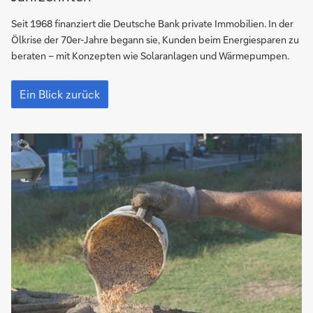
–
schon
Seit 1968 finanziert die Deutsche Bank private Immobilien. In der
seit
Ölkrise der 70er-Jahre begann sie, Kunden beim Energiesparen zu
Jahrzehnten
beraten – mit Konzepten wie Solaranlagen und Wärmepumpen.
Nachhaltige
Baufinanzierung
Ein Blick zurück
–
schon
seit
Jahrzehnten