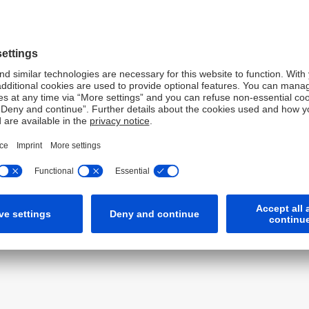
g unserer Volumina für nachhaltige u
ogene Finanzierungen
8
5
inanzierungen
Mrd. € transitionsbezogene 
20 bis einschließlich Q2
seit Q1 2026