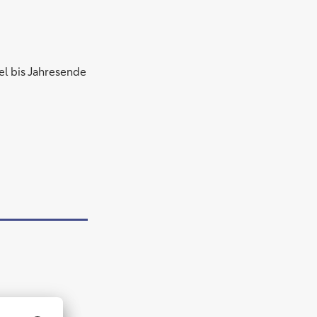
0
el bis Jahresende
4
ich Q2 2026