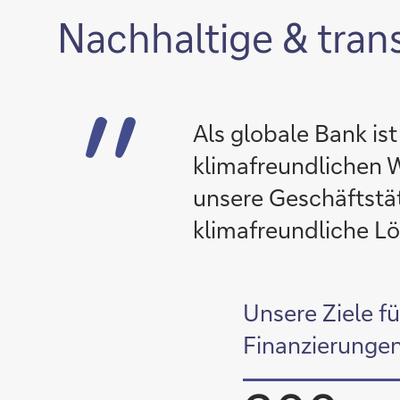
Nachhaltige & tran
Als globale Bank is
klimafreundlichen W
unsere Geschäftstät
klimafreundliche L
Unsere Ziele f
Finanzierunge