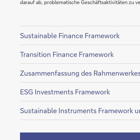
darauf ab, problematische Geschäftsaktivitäten zu v
Zeige
Sustainable Finance Framework
Inhalt
von
Zeige
Transition Finance Framework
Inhalt
von
Zeige
Zusammenfassung des Rahmenwerkes für
Inhalt
von
Zeige
ESG Investments Framework
Inhalt
von
Zeige
Sustainable Instruments Framework u
Inhalt
von