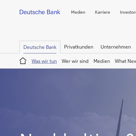
Medien
Karriere
Investo
Privatkunden
Unternehmen
Deutsche Bank
Home
Was wir tun
Wer wir sind
Medien
What Nex