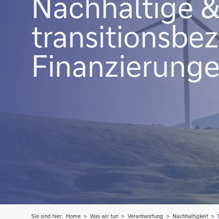
Nachhaltige 
transitionsbe
Finanzierung
Sie sind hier:
Home
Was wir tun
Verantwortung
Nachhaltigkeit