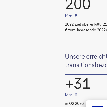
200
Mrd. €
2022 Ziel über­erfüllt (2
€ zum Jahres­ende 2022)
Unsere erreich
transitionsbez
+31
Mrd. €
4
in Q2 2026