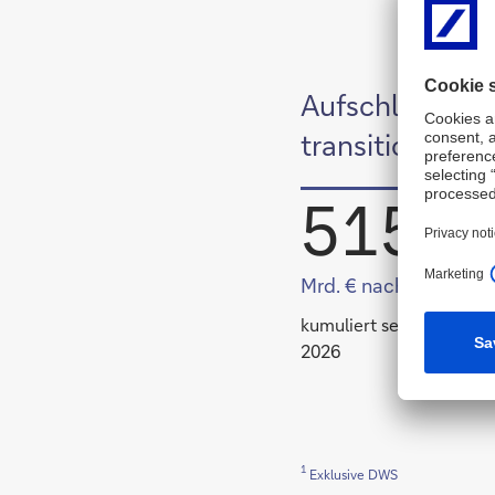
Aufschlüsselun
transitionsbez
515
Mrd. € nachhaltige F
kumuliert seit Januar 20
2026
1
Exklusive DWS