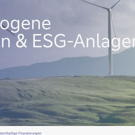
&
zogene
en & ESG-Anlage
Nachhaltige Finanzierungen