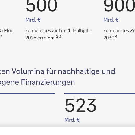
500
90
Mrd. €
Mrd. €
15 Mrd.
kumuliertes
Ziel im 1. Halbjahr
kumuliertes Zi
2 3
4
 ²
2026 erreicht
2030
ten Volumina für nachhaltige und
ogene Finanzierungen
523
Mrd. €
seit Januar 2020 bis einschließl