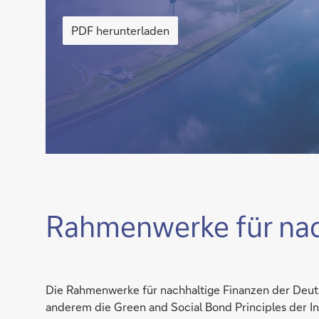
als
Den
PDF
initialen
PDF herunterladen
Transitionsplan
herunterladen
als
PDF
herunterladen
Rahmenwerke für nac
Die Rahmenwerke für nachhaltige Finanzen der Deut
anderem die Green and Social Bond Principles der I