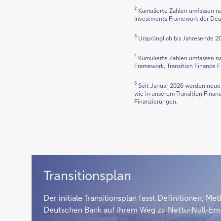
2
Kumulierte Zahlen umfassen na
Investments Framework der Deut
3
Ursprünglich bis Jahresende 20
4
Kumulierte Zahlen umfassen na
Framework, Transition Finance 
5
Seit Januar 2026 werden neue 
wie in unserem Transition Finan
Finanzierungen.
Den
Transitionsplan
initialen
Der initiale Transitionsplan fasst Definitionen, M
Transitionsplan
Deutschen Bank auf ihrem Weg zu Netto-Null-Em