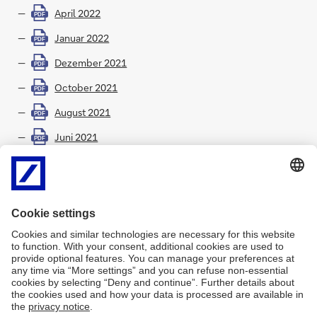
April 2022
PDF
Januar 2022
PDF
Dezember 2021
PDF
October 2021
PDF
August 2021
PDF
Juni 2021
PDF
April 2021
PDF
Zur Verfügung stehen Ihnen auf Englisch
Zeitpläne für die
RFR/IBOR-Übergangsphase, Branchennachrichten/Updates
,
sowie ein
Glossar
mit Begriffen, die im IBOR-Projekt der
Deutschen Bank verwendet werden.