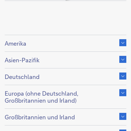
Zeige
Inhalt
Amerika
von
Zeige
Inhalt
Asien-Pazifik
von
Zeige
Inhalt
Deutschland
von
Zeige
Inhalt
Europa (ohne Deutschland,
von
Großbritannien und Irland)
Zeige
Inhalt
Großbritannien und Irland
von
Zeige