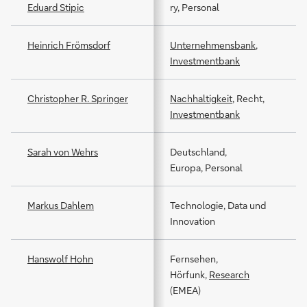
Eduard Stipic
ry, Personal
Heinrich Frömsdorf
Unternehmensbank
,
Invest­mentbank
Christopher R. Springer
Nachhaltigkeit
, Recht,
Invest­mentbank
Sarah von Wehrs
Deutschland,
Europa, Personal
Markus Dahlem
Techno­lo­gie, Data und
In­no­va­tion
Hanswolf Hohn
Fernsehen,
Hörfunk,
Research
(EMEA)