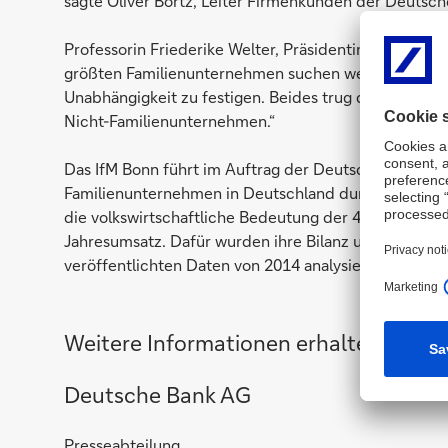
sagte Oliver Bortz, Leiter Firmenkunden der Deutsc
Professorin Friederike Welter, Präsidentin des Institu
größten Familienunternehmen suchen weiterhin vor alle
Unabhängigkeit zu festigen. Beides trug dazu bei, da
Nicht-Familienunternehmen.“
Das IfM Bonn führt im Auftrag der Deutschen Bank A
Familienunternehmen in Deutschland durch. Das nun
die volkswirtschaftliche Bedeutung der 4.497 Famil
Jahresumsatz. Dafür wurden ihre Bilanz und GuV-Ken
veröffentlichten Daten von 2014 analysiert.
Weitere Informationen erhalten Sie bei
Deutsche Bank AG
Presseabteilung