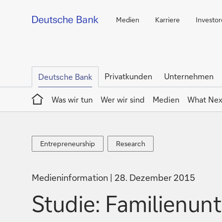
Medien
Karriere
Investo
Privatkunden
Unternehmen
Deutsche Bank
Home
Was wir tun
Wer wir sind
Medien
What Nex
Entrepreneurship
Research
Entrepreneurship
Research
Medieninformation
28. Dezember 2015
Studie: Familienun