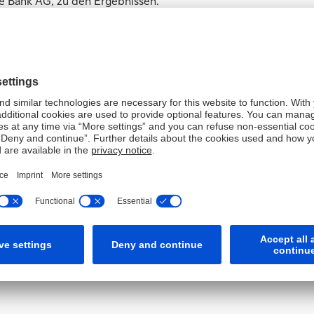
he Bank AG, zu den Ergebnissen.
ts für Mittelstandsforschung (IfM) Bonn, resümierte: „Die
m, ihre finanzielle Stabilität zu sichern und ihre
ss sie auch 2013 rentabler wirtschaften konnten als
G und des BDI regelmäßig Studien über die größten
 veröffentlichte sechste Kennzahlen-Update untersucht
ienunternehmen mit mindestens 50 Mio. Euro
nzahlen der Jahre 2012 und 2013 und die bereits
: