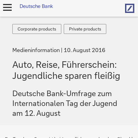
Hom
Navigation
öffnen
Corporate
Private
Corporate products
Private products
products
products
Medieninformation
10. August 2016
Auto, Reise, Führerschein:
Jugendliche sparen fleißig
Deutsche Bank-Umfrage zum
Internationalen Tag der Jugend
am 12. August