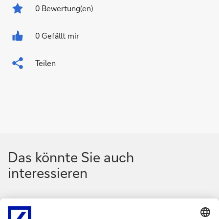
0
Bewertung(en)
0 Gefällt mir
Teilen
Das könnte Sie auch
interessieren
N
N
a
a
Medieninformation
2. Juni 2026
Medieni