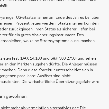
hält.
0-jähriger US-Staatsanleihen am Ende des Jahres bei über
r einem Prozent liegen werden. Staatsanleihen konnten
der zurückgingen, ihren Status als sicherer Hafen bei
eiter für ein gutes Absicherungsinstrument. Des
hmensanleihen, wo keine Stresssymptome auszumachen
eszielen fest (DAX 14.100 und S&P 500 2750) und sehen
ger an den Märkten zugehen dürfte. Die Anleger müssen
t machen. Denn diese Korrektur unterscheidet sich in
angenen paar Jahre: Auslöser sind nicht
raussichten. Die wirtschaftliche Überhitzungsgefahr wird
vum gewöhnen:
nicht mehr als vermeintlich alternativlos dar: Die