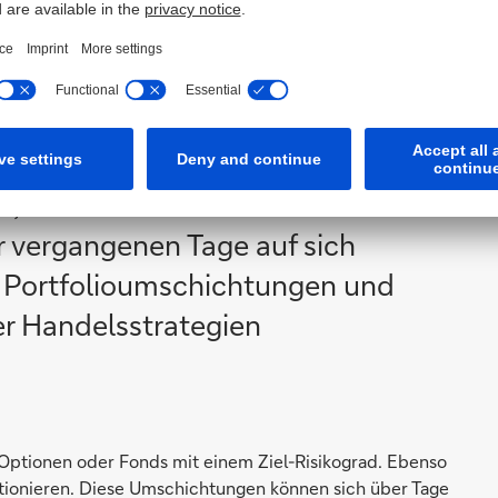
Erklärungsansatz für die Heftigkeit der Korrektur bietet.
schaftsdaten, sorgte für eine historisch niedrige
tilitätsindex VIX hat sich jedoch innerhalb eines Tages
ihrer Komfortzone getrieben hat. So hoch stand der VIX
ßen Einfluss auf viele Anlagestrategien.
, dass ein Großteil der
vergangenen Tage auf sich
e Portfolioumschichtungen und
r Handelsstrategien
-Optionen oder Fonds mit einem Ziel-Risikograd. Ebenso
sitionieren. Diese Umschichtungen können sich über Tage