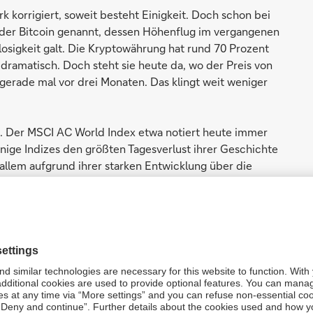
 korrigiert, soweit besteht Einigkeit. Doch schon bei
r der Bitcoin genannt, dessen Höhenflug im vergangenen
losigkeit galt. Die Kryptowährung hat rund 70 Prozent
dramatisch. Doch steht sie heute da, wo der Preis von
gerade mal vor drei Monaten. Das klingt weit weniger
h. Der MSCI AC World Index etwa notiert heute immer
nige Indizes den größten Tagesverlust ihrer Geschichte
 allem aufgrund ihrer starken Entwicklung über die
,1 Prozent, wie sie etwa der S&P 500 am Montag
öhnlich. Ungewöhnlich war vielmehr, dass der
nf Prozent seit knapp über 400 Tagen nicht mehr
chten Rekord von 395 Tagen.
gängige These nach einer längst überfälligen