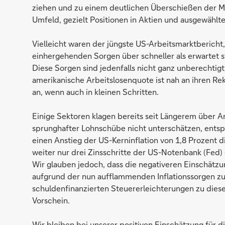
ziehen und zu einem deutlichen Überschießen der M
Umfeld, gezielt Positionen in Aktien und ausgewählt
Vielleicht waren der jüngste US-Arbeitsmarktbericht
einhergehenden Sorgen über schneller als erwartet st
Diese Sorgen sind jedenfalls nicht ganz unberechtigt
amerikanische Arbeitslosenquote ist nah an ihren Rek
an, wenn auch in kleinen Schritten.
Einige Sektoren klagen bereits seit Längerem über A
sprunghafter Lohnschübe nicht unterschätzen, entsp
einen Anstieg der US-Kerninflation von 1,8 Prozent d
weiter nur drei Zinsschritte der US-Notenbank (Fed)
Wir glauben jedoch, dass die negativeren Einschätz
aufgrund der nun aufflammenden Inflationssorgen z
schuldenfinanzierten Steuererleichterungen zu dies
Vorschein.
Wir bleiben bei unserer positiven Einschätzung für 