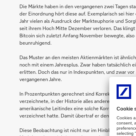
Die Märkte haben in den vergangenen zwei Tagen stark
der Einordnung hört diese auf. Exemplarisch sei hie
Jahr vielen als Ausdruck der Markteuphorie und Sorg
seit ihrem Hoch Mitte Dezember verloren. Das klingt 
Bitcoin sich zuletzt Anfang November bewegte, also 
beunruhigend.
Das Muster an den meisten Aktienmärkten ist ähnlic
noch mit einem Jahresplus. Zwar haben tatsächlich ei
erlitten. Doch das nur in Indexpunkten, und zwar vor
vergangenen Jahre.
In Prozentpunkten gerechnet sind Korrekturen von 4
verzeichnete, in der Historie alles andere als ungew
amerikanische Leitindex eine solche Korrektur um fü
verzeichnet hatte. Damit übertraf er den 1996 errei
Diese Beobachtung ist nicht nur im Hinblick auf die 