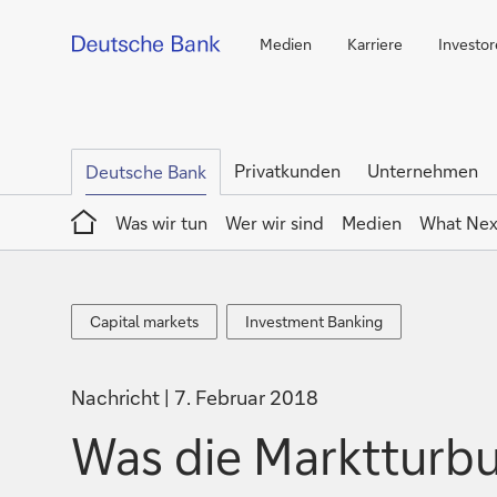
Medien
Karriere
Investo
Privatkunden
Unternehmen
Deutsche Bank
Home
Was wir tun
Wer wir sind
Medien
What Nex
Capital
Investment
Capital markets
Investment Banking
markets
Banking
Nachricht
7. Februar 2018
Was die Marktturbu