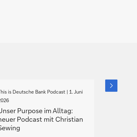
N
N
nächstes
Element
a
a
This is Deutsche Bank Podcast
1. Juni
Medieninfor
anzeigen
v
v
2026
Deutsche
i
Unser Purpose im Alltag:
erwarte
g
g
neuer Podcast mit Christian
für öffen
i
Sewing
Rückkauf
e
e
Hypothek