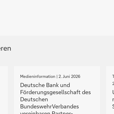
eren
N
a
Medieninformation
2. Juni 2026
v
Deutsche Bank und
i
i
Förderungsgesellschaft des
g
Deutschen
i
i
BundeswehrVerbandes
e
vereinbaren Partner-