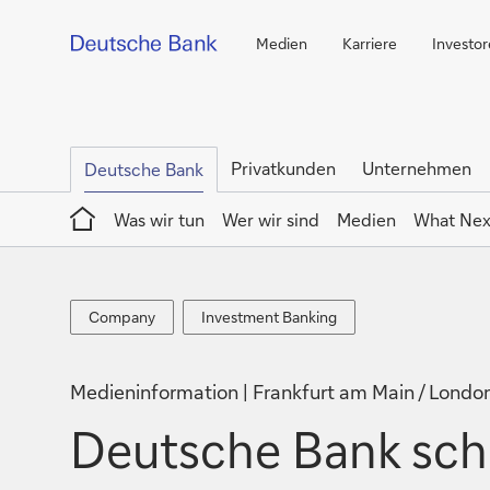
Medien
Karriere
Investo
Privatkunden
Unternehmen
Deutsche Bank
Home
Was wir tun
Wer wir sind
Medien
What Nex
Company
Investment
Company
Investment Banking
Banking
Medieninformation
Frankfurt am Main / Londo
Deutsche Bank sch