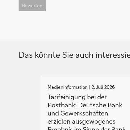
Bewerten
Das könnte Sie auch interessi
N
a
Medieninformation
2. Juli 2026
v
Tarifeinigung bei der
i
Postbank: Deutsche Bank
g
und Gewerkschaften
i
erzielen ausgewogenes
e
Ergebnis im Sinne der Bank