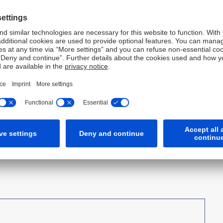
ps://investor-relations.db.com
) und dient ausschließlich
der einer Diskrepanz zwischen dem Text der Mitteilungen