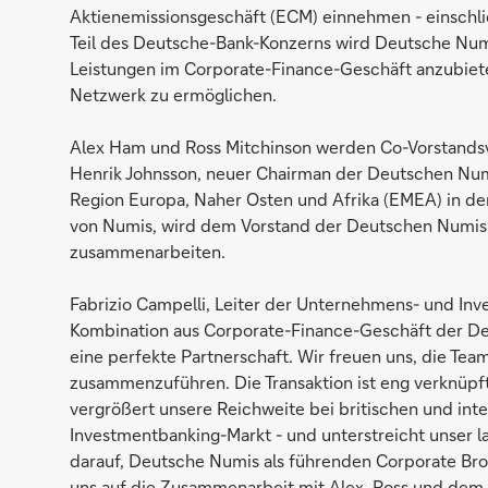
Aktienemissionsgeschäft (ECM) einnehmen - einschli
Teil des Deutsche-Bank-Konzerns wird Deutsche Numis
Leistungen im Corporate-Finance-Geschäft anzubiet
Netzwerk zu ermöglichen.
Alex Ham und Ross Mitchinson werden Co-Vorstands
Henrik Johnsson, neuer Chairman der Deutschen Numi
Region Europa, Naher Osten und Afrika (EMEA) in d
von Numis, wird dem Vorstand der Deutschen Numis
zusammenarbeiten.
Fabrizio Campelli, Leiter der Unternehmens- und Inv
Kombination aus Corporate-Finance-Geschäft der Deu
eine perfekte Partnerschaft. Wir freuen uns, die T
zusammenzuführen. Die Transaktion ist eng verknüpft
vergrößert unsere Reichweite bei britischen und in
Investmentbanking-Markt - und unterstreicht unser la
darauf, Deutsche Numis als führenden Corporate Bro
uns auf die Zusammenarbeit mit Alex, Ross und dem