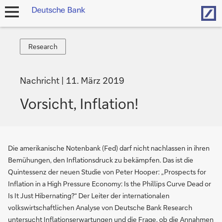
Hom
Navigation
öffnen
Research
Research
Nachricht
11. März 2019
Vorsicht, Inflation!
Die amerikanische Notenbank (Fed) darf nicht nachlassen in ihren
Bemühungen, den Inflationsdruck zu bekämpfen. Das ist die
Quintessenz der neuen Studie von Peter Hooper: „Prospects for
Inflation in a High Pressure Economy: Is the Phillips Curve Dead or
Is It Just Hibernating?“ Der Leiter der internationalen
volkswirtschaftlichen Analyse von Deutsche Bank Research
untersucht Inflationserwartungen und die Frage, ob die Annahmen