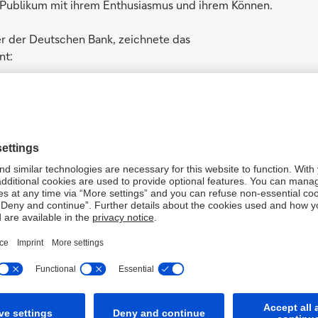
r Publikum mit ihrem Enthusiasmus und ihrem Können.
der der Deutschen Bank, zeichnete das
nt:
tschland noch längst nicht
eden Tag werden Menschen
nträchtigungen ausgegrenzt.
uch viele Beispiele, die Hoffnung
ie sich auf verbindende
zentrieren – und nicht auf
sich zur Aufgabe gemacht haben,
u feiern, was uns alle