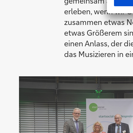
gemeinsam als Mens
erleben, wenn wir G
zusammen etwas Neu
etwas Größerem sin
einen Anlass, der di
das Musizieren in e