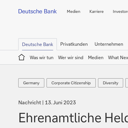
Medien
Karriere
Investo
Privatkunden
Unternehmen
Deutsche Bank
Home
Was wir tun
Wer wir sind
Medien
What Nex
Germany
Corporate
Diversity
Germany
Corporate Citizenship
Diversity
Citizenship
Nachricht
13. Juni 2023
Ehrenamtliche Hel