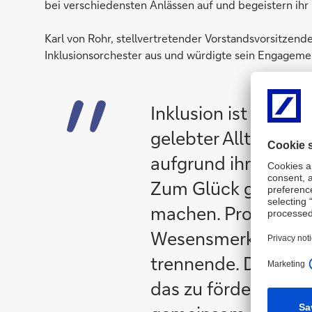
bei verschiedensten Anlässen auf und begeistern ih
Karl von Rohr, stellvertretender Vorstandsvorsitzen
Inklusionsorchester aus und würdigte sein Engageme
Inklusion ist in Deu
gelebter Alltag. J
aufgrund ihrer Beei
Zum Glück gibt es a
machen. Projekte, d
Wesensmerkmale kon
trennende. Die es 
das zu fördern und z