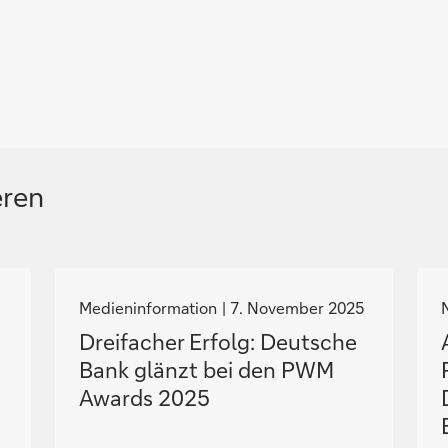
eren
N
a
Medieninformation
7. November 2025
v
Dreifacher Erfolg: Deutsche
i
i
Bank glänzt bei den PWM
g
Awards 2025
i
i
e