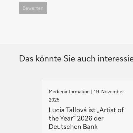
Bewerten
Das könnte Sie auch interessi
N
a
Medieninformation
19. November
v
2025
i
Lucia Tallová ist „Artist of
g
the Year“ 2026 der
i
Deutschen Bank
e