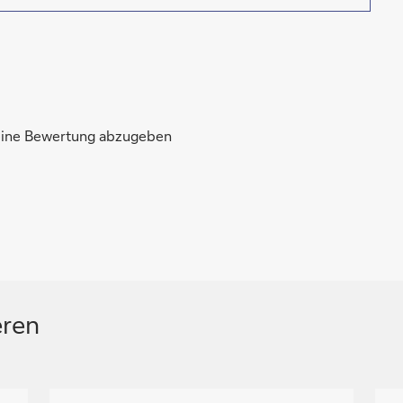
 eine Bewertung abzugeben
eren
N