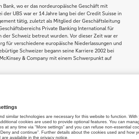
n Bank, wo er das nordeuropäische Geschäft mit
i der UBS war er 14 Jahre lang bei der Credit Suisse in
ment tätig, zuletzt als Mitglied der Geschäftsleitung
eschäftsbereichs Private Banking International für
der Schweiz betreut wurden. Vor dieser Zeit war er
urg für verschiedene europäische Niederlassungen und
ebürtige Schweizer begann seine Karriere 2002 bei
i McKinsey & Company mit einem Schwerpunkt auf
e, das Private Banking und Wealth Management der
 zu leiten. Ich bin überzeugt, dass wir unsere führende
in Kombination mit digitalen Kanälen und Datenanalysen
viel Potenzial im umfassenden Angebot der Globalen
bank, Unternehmensbank und Investmentbank, das
ist. Ich freue mich, mit meinen neuen Kolleginnen und
eratern der Bank zu arbeiten und für unsere Kunden