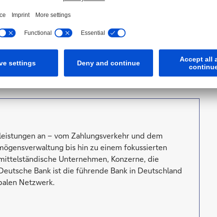
in ziehen. Er wird eng mit Dominik Hennen, dem Leiter
reite Privatkundengeschäft der Deutschen Bank und der
ed des Führungsgremiums der Privatkundenbank ebenfalls
er leitet Hennen kommissarisch das Private Banking,
Teams für hochvermögende Kunden (UHNWIs) die
 Deutschland übernommen hat.
stleistungen an – vom Zahlungsverkehr und dem
mögensverwaltung bis hin zu einem fokussierten
 mittelständische Unternehmen, Konzerne, die
e Deutsche Bank ist die führende Bank in Deutschland
balen Netzwerk.