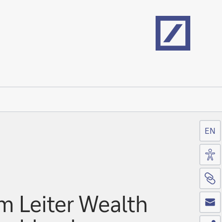
Home
EN
Zug
Sei
Co
m Leiter Wealth
Tei