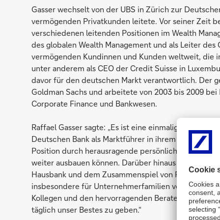
Gasser wechselt von der UBS in Zürich zur Deutsche
vermögenden Privatkunden leitete. Vor seiner Zeit be
verschiedenen leitenden Positionen im Wealth Manage
des globalen Wealth Management und als Leiter des G
vermögenden Kundinnen und Kunden weltweit, die in 
unter anderem als CEO der Credit Suisse in Luxemb
davor für den deutschen Markt verantwortlich. Der g
Goldman Sachs und arbeitete von 2003 bis 2009 be
Corporate Finance und Bankwesen.
Raffael Gasser sagte: „Es ist eine einmalige Aufgab
Deutschen Bank als Marktführer in ihrem Heimatmarkt
Position durch herausragende persönliche Beratung 
weiter ausbauen können. Darüber hinaus liegt sehr 
Hausbank und dem Zusammenspiel von Privatkunden
insbesondere für Unternehmerfamilien von Interesse 
Kollegen und den hervorragenden Beraterinnen und B
täglich unser Bestes zu geben.“