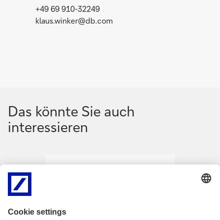
+49 69 910-32249
klaus.winker@db.com
Das könnte Sie auch
interessieren
N
N
a
a
Medieninformation
2. Juli 2026
Medieni
v
v
Tarifeinigung bei der
KI al
i
i
Postbank: Deutsche
Wirts
g
g
Bank und
Deut
i
i