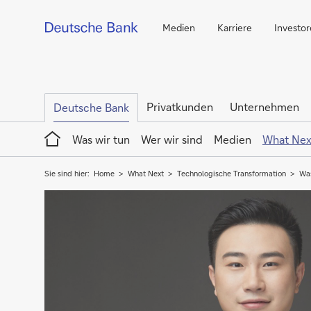
Medien
Karriere
Investo
Privatkunden
Unternehmen
Deutsche Bank
Home
Was wir tun
Wer wir sind
Medien
What Nex
Sie sind hier:
Home
What Next
Technologische Transformation
Was