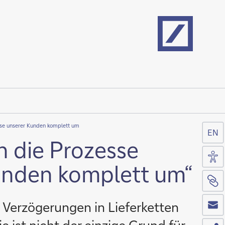
Home
esse unserer Kunden komplett um
EN
en die Prozesse
Zug
unden komplett um“
Sei
Co
 Verzögerungen in Lieferketten
Tei