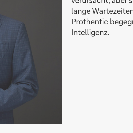
verursacht, aber s
lange Wartezeite
Prothentic begeg
Intelligenz.