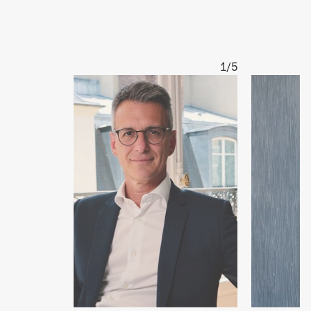
1/5
Vergrößern
Vergrößern
Olivier
Jérôme
im
Totel
Büro