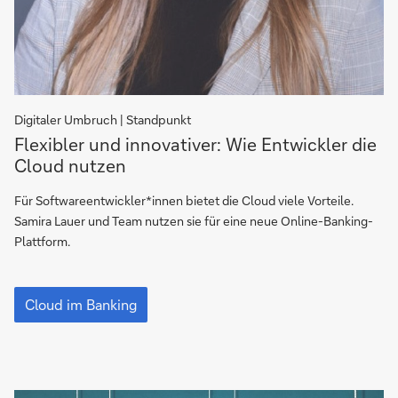
Digitaler Umbruch | Standpunkt
Flexibler
Flexibler und innovativer: Wie Entwickler die
und
Cloud nutzen
innovativer:
Wie
Für Softwareentwickler*innen bietet die Cloud viele Vorteile.
Entwickler
Samira Lauer und Team nutzen sie für eine neue Online-Banking-
die
Plattform.
Cloud
nutzen
Flexibler
und
Cloud im Banking
innovativer:
Wie
Entwickler
die
Cloud