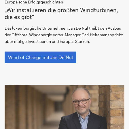
Europäische Erfolgsgeschichten
„Wir
„Wir installieren die größten Windturbinen,
installieren
die es gibt“
die
größten
Das luxemburgische Unternehmen Jan De Nul treibt den Ausbau
Windturbinen,
der Offshore-Windenergie voran. Manager Carl Heiremans spricht
die
über mutige Investitionen und Europas Stärken.
es
„Wir
gibt“
installieren
Wind of Change mit Jan De Nul
die
größten
Windturbinen,
die
es
gibt“