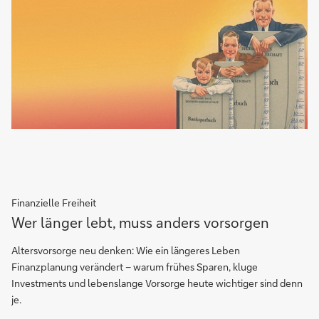
Finanzielle Freiheit
Wer
Wer länger lebt, muss anders vorsorgen
länger
lebt,
Altersvorsorge neu denken: Wie ein längeres Leben
muss
Finanzplanung verändert – warum frühes Sparen, kluge
anders
Investments und lebenslange Vorsorge heute wichtiger sind denn
vorsorgen
je.