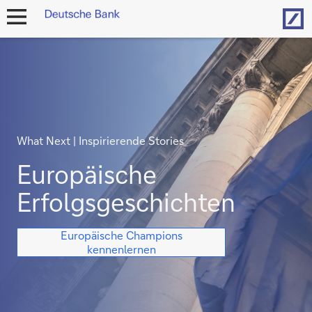
Hom
Navigation
öffnen
What Next | Inspirierende Stories
Europäische
Erfolgsgeschichten
Europäische
Europäische Champions
Erfolgsgeschichten
kennenlernen