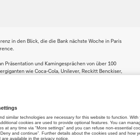
z in den Blick, die die Bank nächste Woche in Paris
rence.
 an Präsentation und Kamingesprächen von über 100
giganten wie Coca-Cola, Unilever, Reckitt Benckiser,
hen Bank und die weltweit größte Verbraucherkonferenz –
chauspielerin Jessica Alba wird über ihr Unternehmen
dukte für Babys und Erwachsene anbietet.