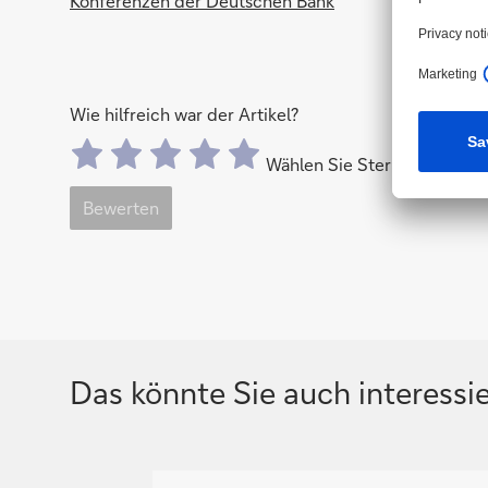
Konferenzen der Deutschen Bank
Wie hilfreich war der Artikel?
Wählen Sie Sterne aus, um
Bewerten
Das könnte Sie auch interessi
N