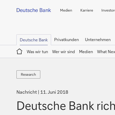
Medien
Karriere
Investo
Privatkunden
Unternehmen
Deutsche Bank
Home
Was wir tun
Wer wir sind
Medien
What Nex
Research
Research
Nachricht
11. Juni 2018
Deutsche Bank ric