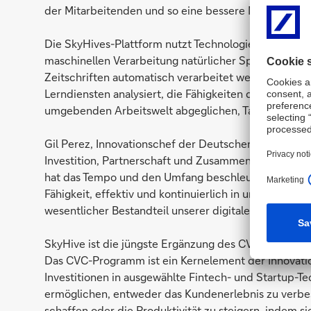
der Mitarbeitenden und so eine bessere Mitarbeiterb
Die SkyHives-Plattform nutzt Technologien wie Natur
maschinellen Verarbeitung natürlicher Sprache. So 
Zeitschriften automatisch verarbeitet werden. Die 
Lerndiensten analysiert, die Fähigkeiten der Unterne
umgebenden Arbeitswelt abgeglichen, Talentlücken un
Gil Perez, Innovationschef der Deutschen Bank und L
Investition, Partnerschaft und Zusammenarbeit mit S
hat das Tempo und den Umfang beschleunigt, in dem 
Fähigkeit, effektiv und kontinuierlich in unsere aktuel
wesentlicher Bestandteil unserer digitalen Transforma
SkyHive ist die jüngste Ergänzung des CVC-Portfolios
Das CVC-Programm ist ein Kernelement der Innovatio
Investitionen in ausgewählte Fintech- und Startup-T
ermöglichen, entweder das Kundenerlebnis zu verbes
schaffen oder die Produktivität zu steigern, indem si