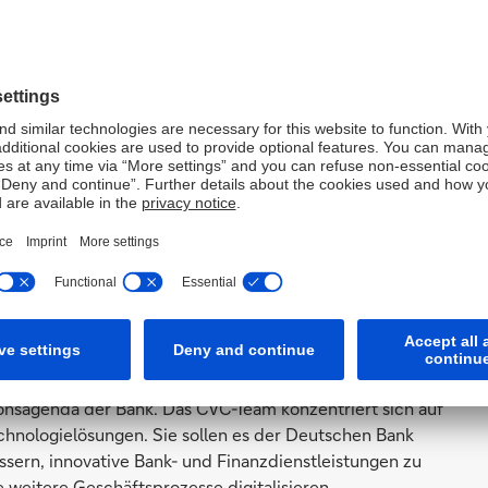
indung."
al Language Processing (NLP), also Techniken zur
können Lebensläufe, Patentanmeldungen, Artikel und
gesammelten Daten werden mit Hilfe von maschinellen
hmens-Belegschaft aufgelistet und mit der sie
d Bereiche für die Weiterbildung identifiziert.
eiter des CVC-Teams, sagte: "Wir freuen uns über die
kyHive. Die digitale Transformation der Deutschen Bank
wir unsere Mitarbeitenden weiterbilden. Unsere
len und zukünftigen Mitarbeiter zu investieren, ist ein
tion."
 der Bank - nach der Investition in
Taina
und
SeaLights
.
nsagenda der Bank. Das CVC-Team konzentriert sich auf
echnologielösungen. Sie sollen es der Deutschen Bank
sern, innovative Bank- und Finanzdienstleistungen zu
e weitere Geschäftsprozesse digitalisieren.