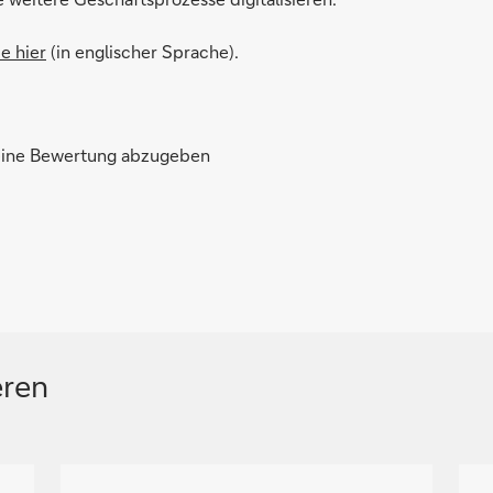
e hier
(in englischer Sprache).
 eine Bewertung abzugeben
eren
N