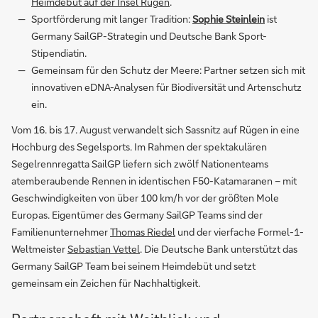
Heimdebüt auf der Insel Rügen
.
Sportförderung mit langer Tradition:
Sophie Steinlein
ist
Germany SailGP-Strategin und Deutsche Bank Sport-
Stipendiatin.
Gemeinsam für den Schutz der Meere: Partner setzen sich mit
innovativen eDNA-Analysen für Biodiversität und Artenschutz
ein.
Vom 16. bis 17. August verwandelt sich Sassnitz auf Rügen in eine
Hochburg des Segelsports. Im Rahmen der spektakulären
Segelrennregatta SailGP liefern sich zwölf Nationenteams
atemberaubende Rennen in identischen F50-Katamaranen – mit
Geschwindigkeiten von über 100 km/h vor der größten Mole
Europas. Eigentümer des Germany SailGP Teams sind der
Familienunternehmer
Thomas Riedel
und der vierfache Formel-1-
Weltmeister
Sebastian Vettel
. Die Deutsche Bank unterstützt das
Germany SailGP Team bei seinem Heimdebüt und setzt
gemeinsam ein Zeichen für Nachhaltigkeit.