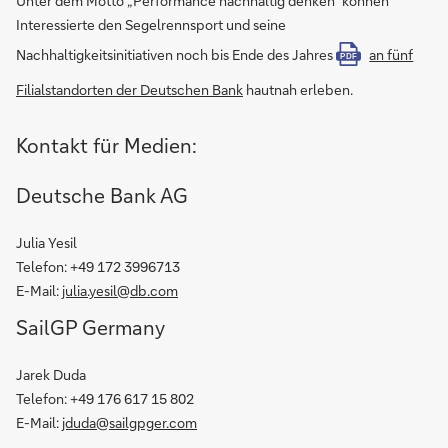
Unter dem Motto „Performance nachhaltig denken“ können
Interessierte den Segelrennsport und seine
Nachhaltigkeitsinitiativen noch bis Ende des Jahres
an fünf
PDF
Filialstandorten der Deutschen Bank
hautnah erleben.
Kontakt für Medien:
Deutsche Bank AG
Julia Yesil
Telefon: +49 172 3996713
E-Mail:
julia.yesil@db.com
SailGP Germany
Jarek Duda
Telefon: +49 176 617 15 802
E-Mail:
jduda@sailgpger.com