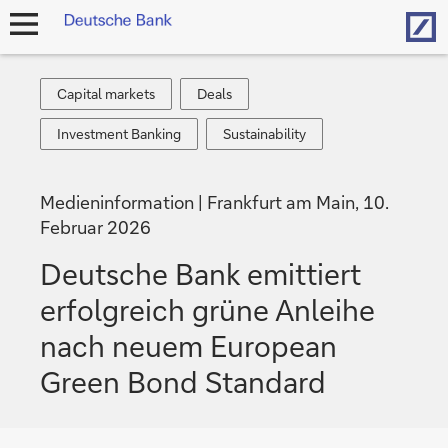
Hom
Navigation
öffnen
Capital
Deals
Capital markets
Deals
markets
Investment
Sustainability
Investment Banking
Sustainability
Banking
Medieninformation
Frankfurt am Main, 10.
Februar 2026
Deutsche Bank emittiert
erfolgreich grüne Anleihe
nach neuem European
Green Bond Standard