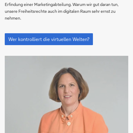
Untergang
Erfindung einer Marketingabteilung. Warum wir gut daran tun,
der
unsere Freiheitsrechte auch im digitalen Raum sehr ernst zu
Demokratie?
nehmen.
Das
Metaverse
Wer kontrolliert die virtuellen Welten?
–
der
Untergang
der
Demokratie?