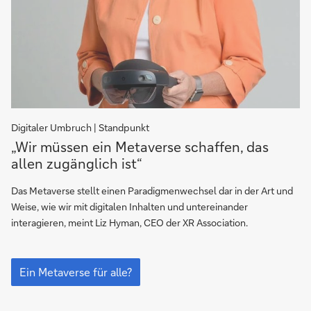
Digitaler Umbruch | Standpunkt
„Wir
„Wir müssen ein Metaverse schaffen, das
müssen
allen zugänglich ist“
ein
Metaverse
Das Metaverse stellt einen Paradigmenwechsel dar in der Art und
schaffen,
Weise, wie wir mit digitalen Inhalten und untereinander
das
interagieren, meint Liz Hyman, CEO der XR Association.
allen
zugänglich
„Wir
ist“
müssen
Ein Metaverse für alle?
ein
Metaverse