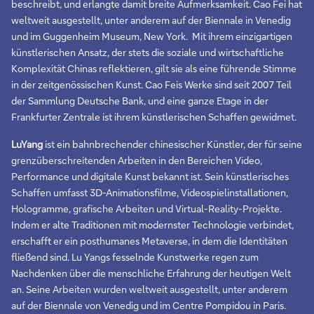
beschreibt, und erlangte damit breite Aufmerksamkeit. Cao Fei hat
weltweit ausgestellt, unter anderem auf der Biennale in Venedig
und im Guggenheim Museum, New York. Mit ihrem einzigartigen
künstlerischen Ansatz, der stets die soziale und wirtschaftliche
Komplexität Chinas reflektieren, gilt sie als eine führende Stimme
in der zeitgenössischen Kunst. Cao Feis Werke sind seit 2007 Teil
der Sammlung Deutsche Bank, und eine ganze Etage in der
Frankfurter Zentrale ist ihrem künstlerischen Schaffen gewidmet.
LuYang
ist ein bahnbrechender chinesischer Künstler, der für seine
grenzüberschreitenden Arbeiten in den Bereichen Video,
Performance und digitale Kunst bekannt ist. Sein künstlerisches
Schaffen umfasst 3D-Animationsfilme, Videospielinstallationen,
Hologramme, grafische Arbeiten und Virtual-Reality-Projekte.
Indem er alte Traditionen mit modernster Technologie verbindet,
erschafft er ein posthumanes Metaverse, in dem die Identitäten
fließend sind. Lu Yangs fesselnde Kunstwerke regen zum
Nachdenken über die menschliche Erfahrung der heutigen Welt
an. Seine Arbeiten wurden weltweit ausgestellt, unter anderem
auf der Biennale von Venedig und im Centre Pompidou in Paris.