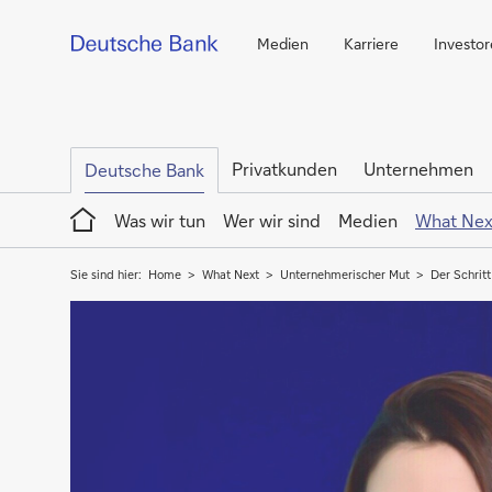
Medien
Karriere
Investo
Privatkunden
Unternehmen
Deutsche Bank
Home
Was wir tun
Wer wir sind
Medien
What Nex
Sie sind hier:
Home
What Next
Unternehmerischer Mut
Der Schrit