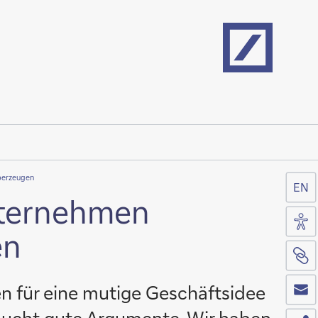
Home
berzeugen
EN
ternehmen
Zug
en
Sei
Co
n für eine mutige Geschäftsidee
Tei