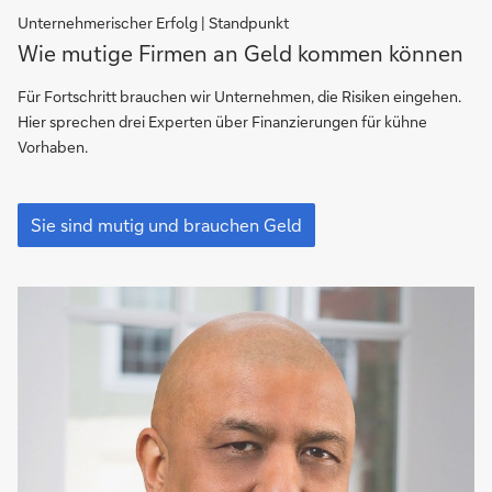
Unternehmerischer Erfolg | Standpunkt
Sie
Wie mutige Firmen an Geld kommen können
sind
mutig
Für Fortschritt brauchen wir Unternehmen, die Risiken eingehen.
und
Hier sprechen drei Experten über Finanzierungen für kühne
brauchen
Vorhaben.
Geld
Sie
sind
Sie sind mutig und brauchen Geld
mutig
und
brauchen
Geld