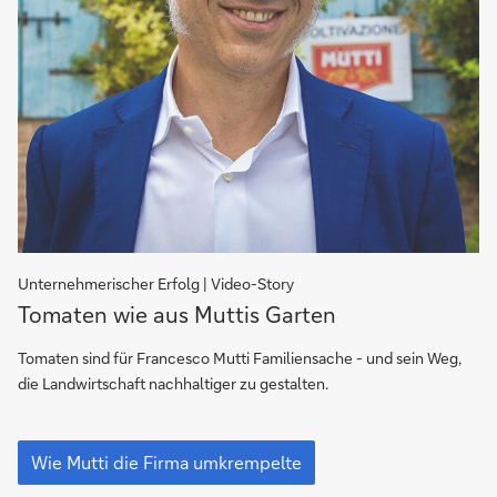
Unternehmerischer Erfolg | Video-Story
Wie
Tomaten wie aus Muttis Garten
Mutti
die
Tomaten sind für Francesco Mutti Familiensache - und sein Weg,
Firma
die Landwirtschaft nachhaltiger zu gestalten.
umkrempelte
Wie
Mutti
Wie Mutti die Firma umkrempelte
die