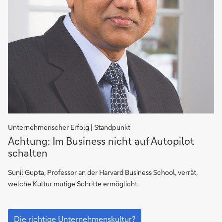
Unternehmerischer Erfolg | Standpunkt
Die
Achtung: Im Business nicht auf Autopilot
richtige
schalten
Unternehmenskultur?
Sunil Gupta, Professor an der Harvard Business School, verrät,
welche Kultur mutige Schritte ermöglicht.
Die
richtige
Die richtige Unternehmenskultur?