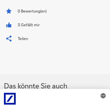
0
Bewertung(en)
3 Gefällt mir
Teilen
Das könnte Sie auch
interessieren
N
N