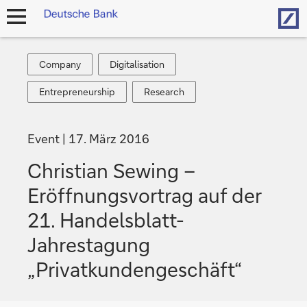
Hom
Navigation
öffnen
Company
Digitalisation
Company
Digitalisation
Entrepreneurship
Research
Entrepreneurship
Research
Event
17. März 2016
Christian Sewing –
Eröffnungsvortrag auf der
21. Handelsblatt-
Jahrestagung
„Privatkundengeschäft“