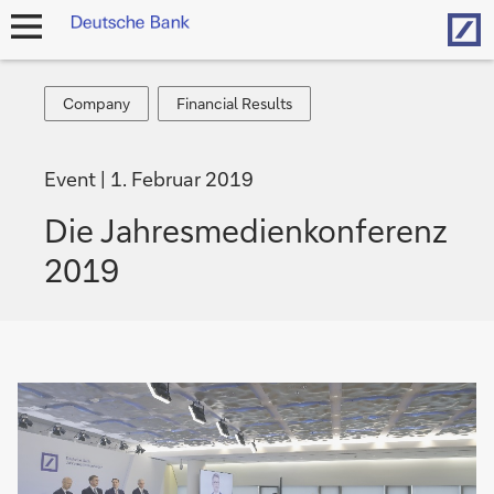
Hom
Navigation
öffnen
Company
Financial
Company
Financial Results
Results
Event
1. Februar 2019
Die Jahres­medien­konferenz
2019