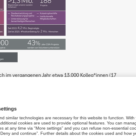
h im vergangenen Jahr etwa 13.000 Kolleg*innen (17
 in unseren
Plus You
-Mitarbeiterprogrammen engagiert.
8.000 Stunden ihrer Zeit in soziale Projekte investiert.
r Bank und ihrer Mitarbeiter*innen 8,8 Millionen Euro
, zum 150-jährigen Jubiläum der Deutschen Bank
t über 300.000 gepflanzten Bäumen übertroffen.