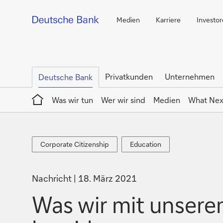
Medien
Karriere
Investo
Privatkunden
Unternehmen
Deutsche Bank
Home
Was wir tun
Wer wir sind
Medien
What Nex
Corporate
Education
Corporate Citizenship
Education
Citizenship
Nachricht
18. März 2021
Was wir mit unser