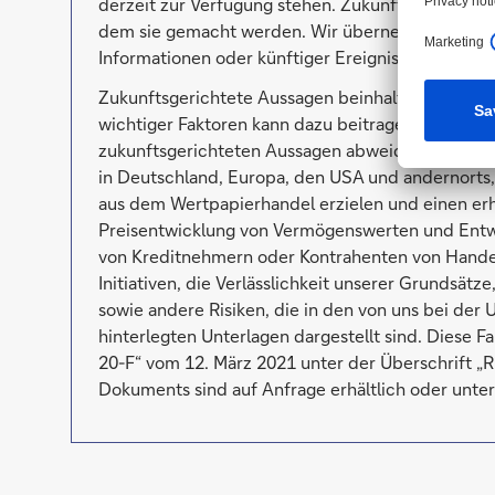
derzeit zur Verfügung stehen. Zukunftsgerichtete
dem sie gemacht werden. Wir übernehmen keine V
Informationen oder künftiger Ereignisse weiterzu
Zukunftsgerichtete Aussagen beinhalten naturgem
wichtiger Faktoren kann dazu beitragen, dass die
zukunftsgerichteten Aussagen abweichen. Solche
in Deutschland, Europa, den USA und andernorts, 
aus dem Wertpapierhandel erzielen und einen erh
Preisentwicklung von Vermögenswerten und Entwic
von Kreditnehmern oder Kontrahenten von Handel
Initiativen, die Verlässlichkeit unserer Grunds
sowie andere Risiken, die in den von uns bei de
hinterlegten Unterlagen dargestellt sind. Diese 
20-F“ vom 12. März 2021 unter der Überschrift „Ri
Dokuments sind auf Anfrage erhältlich oder unte