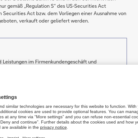
 nur gemäß „Regulation S“ des US-Securities Act
 Securities Act bzw. dem Vorliegen einer Ausnahme von
geboten, verkauft oder geliefert werden.
nd Leistungen im Firmenkunden­geschäft und
ction Banking und in der Vermögensverwaltung an.
iche Hand, institutionelle Anleger, kleine und
n. Die Deutsche Bank ist Deutschlands führende
 und ist in Amerika und der Region Asien-Pazifik
ete Aussagen. Zukunftsgerichtete Aussagen sind
 beschreiben, sie umfassen auch Aussagen über
ie zugrunde liegenden Annahmen. Diese Aussagen
en, die der Geschäftsleitung der Deutschen Bank