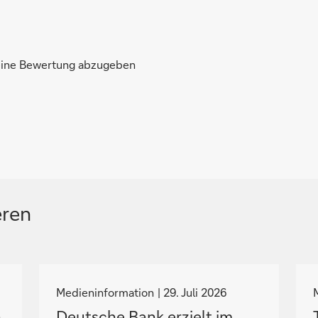
 eine Bewertung abzugeben
eren
N
a
Medieninformation
29. Juli 2026
v
n
Deutsche Bank erzielt im