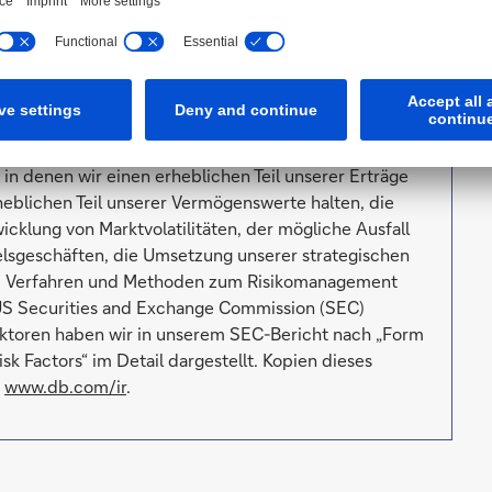
 Aussagen beziehen sich deshalb nur auf den Tag, an
erpflichtung, solche Aussagen angesichts neuer
entwickeln.
äß Risiken und Unsicherheitsfaktoren. Eine Vielzahl
 tatsächlichen Ergebnisse erheblich von
 Faktoren sind etwa die Verfassung der Finanzmärkte
in denen wir einen erheblichen Teil unserer Erträge
eblichen Teil unserer Vermögenswerte halten, die
klung von Marktvolatilitäten, der mögliche Ausfall
sgeschäften, die Umsetzung unserer strategischen
ätze, Verfahren und Methoden zum Risikomanagement
r US Securities and Exchange Commission (SEC)
Faktoren haben wir in unserem SEC-Bericht nach „Form
sk Factors“ im Detail dargestellt. Kopien dieses
r
www.db.com/ir
.