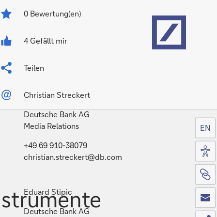
Home
0
Bewertung(en)
4 Gefällt mir
Teilen
Christian Streckert
Deutsche Bank AG
Media Relations
EN
Zug
+49 69 910-38079
christian.streckert@db.com
Sei
Co
nstrumente
Eduard Stipic
Deutsche Bank AG
Tei