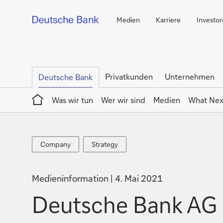
Medien
Karriere
Investo
Privatkunden
Unternehmen
Deutsche Bank
Home
Was wir tun
Wer wir sind
Medien
What Nex
Company
Strategy
Company
Strategy
Medieninformation
4. Mai 2021
Deutsche Bank AG e