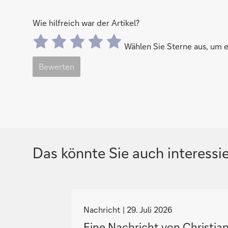
Wie hilfreich war der Artikel?
Wählen Sie Sterne aus, um
Bewerten
Das könnte Sie auch interessi
N
a
Nachricht
29. Juli 2026
v
Eine Nachricht von Christia