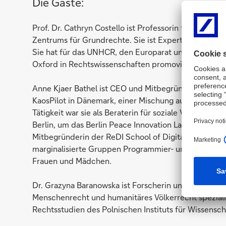
Die Gäste:
Prof. Dr. Cathryn Costello ist Professorin für Grundr
Zentrums für Grundrechte. Sie ist Expertin für inter
Sie hat für das UNHCR, den Europarat und das Europä
Oxford in Rechtswissenschaften promoviert.
Anne Kjaer Bathel ist CEO und Mitbegründerin der ReD
KaosPilot in Dänemark, einer Mischung aus einer Wirt
Tätigkeit war sie als Beraterin für soziale Verantwor
Berlin, um das Berlin Peace Innovation Lab zu gründe
Mitbegründerin der ReDI School of Digital Integrati
marginalisierte Gruppen Programmier- und Textkenntni
Frauen und Mädchen.
Dr. Grazyna Baranowska ist Forscherin und lehrt an de
Menschenrecht und humanitäres Völkerrecht spezialisi
Rechtsstudien des Polnischen Instituts für Wissensch