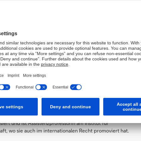
echte an der Hertie School in Berlin und Co-Direktorin des
nationales und europäisches Asyl- und Migrationsrecht.
ische Parlament geforscht und hat an der Universität
I School of Digital Integration. Sie ist Absolventin von
schafts- und einer Designschule. Vor ihrer jetzigen
tung von Unternehmen tätig. Im Jahr 2012 zog sie nach
n. Als Reaktion auf die Flüchtlingskrise war Anne 2015
on, einem Berufsbildungsprogramm, das Flüchtlingen und
sse vermittelt. Mehr als die Hälfte von ihnen sind
r Hertie School. Sie hat sich auf internationales
ert und ist Assistenzprofessorin am Institut für
aft, wo sie auch im internationalen Recht promoviert hat.