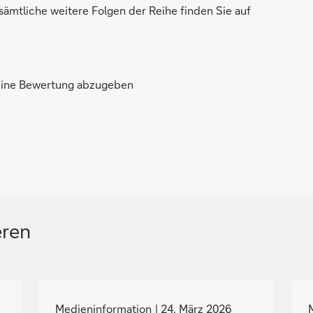
ämtliche weitere Folgen der Reihe finden Sie auf
 eine Bewertung abzugeben
eren
N
a
Medieninformation
24. März 2026