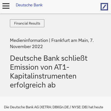
Hom
Navigation
öffnen
Financial
Financial Results
Results
Medieninformation
Frankfurt am Main, 7.
November 2022
Deutsche Bank schließt
Emission von AT1-
Kapitalinstru­menten
erfolgreich ab
Die Deutsche Bank AG (XETRA: DBKGn.DE / NYSE: DB) hat heute