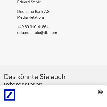
Eduard Stipic
Deutsche Bank AG
Media Relations
+49 69 910-41864
eduard.stipic@db.com
Das könnte Sie auch
interessieren
N
N
a
a
Nachricht
29. Juli 2026
Medieni