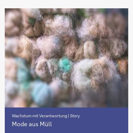
Weckruf
für
nachhaltige
Finanzierungen
Wachstum mit Verantwortung | Story
Mode
Mode aus Müll
aus