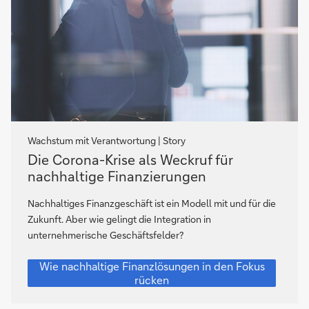
Wachstum mit Verantwortung | Story
Die
Die Corona-Krise als Weckruf für
Corona-
nachhaltige Finanzierungen
Krise
als
Nachhaltiges Finanzgeschäft ist ein Modell mit und für die
Weckruf
Zukunft. Aber wie gelingt die Integration in
für
unternehmerische Geschäftsfelder?
nachhaltige
Die
Wie nachhaltige Finanzlösungen in den Fokus
Finanzierungen
Corona-
rücken
Krise
als