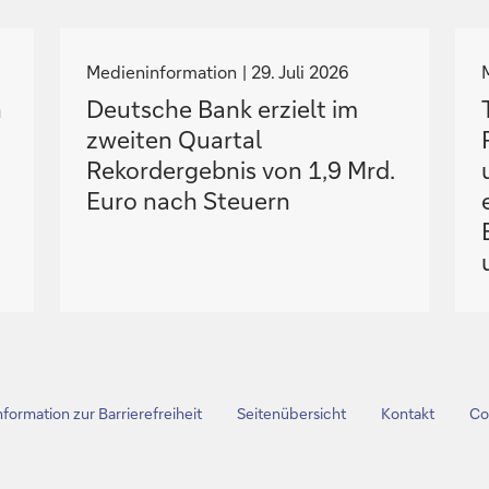
N
a
Medieninformation
29. Juli 2026
v
n
Deutsche Bank erzielt im
i
i
zweiten Quartal
g
Rekordergebnis von 1,9 Mrd.
i
i
Euro nach Steuern
e
r
e
z
u
nformation zur Barrierefreiheit
Seitenübersicht
Kontakt
Co