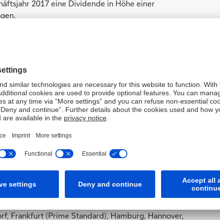
äftsjahr 2017 eine Dividende in Höhe einer
gen.
ner heutigen Sitzung zur Kenntnis genommen.
iese Ziele zu erreichen, werden am Donnerstag, den 29.
rankfurt um 9.00 Uhr und im Rahmen einer Veranstaltung
orf, Frankfurt (Prime Standard), Hamburg, Hannover,