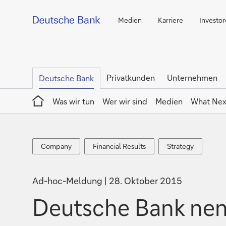
Medien
Karriere
Investo
Privatkunden
Unternehmen
Deutsche Bank
Home
Was wir tun
Wer wir sind
Medien
What Nex
Company
Financial
Strategy
Company
Financial Results
Strategy
Results
Ad-hoc-Meldung
28. Oktober 2015
Deutsche Bank nenn