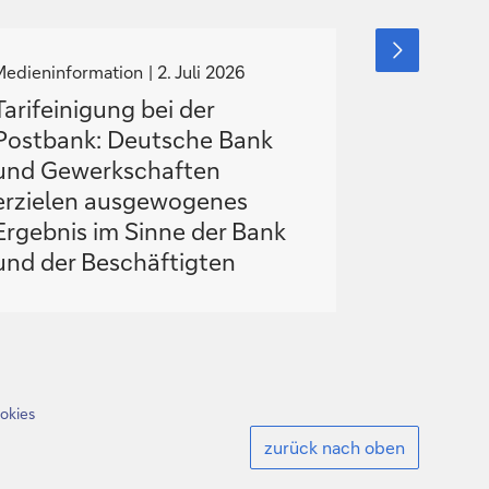
N
N
nächstes
Element
a
a
Medieninformation
2. Juli 2026
This is Deut
anzeigen
v
v
2026
Tarifeinigung bei der
i
Postbank: Deutsche Bank
Die Tran
g
g
und Gewerkschaften
Deutsche
i
erzielen ausgewogenes
von Jame
e
e
Ergebnis im Sinne der Bank
r
r
und der Beschäftigten
e
e
z
z
u
u
okies
zurück nach oben