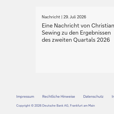
N
a
Nachricht
29. Juli 2026
v
Eine Nachricht von Christia
i
Sewing zu den Ergebnissen
g
des zweiten Quartals 2026
i
e
r
e
z
u
Impressum
Rechtliche Hinweise
Datenschutz
I
Copyright © 2026 Deutsche Bank AG, Frankfurt am Main