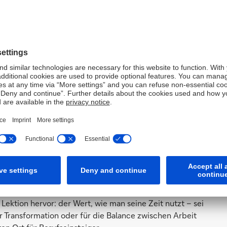
auen von Anlegern und anderen
t?
e das Umsetzen. Durch Disziplin, Konsequenz
Laufe der Zeit zu verbessern. Das Kalkül: Je höher man
d, desto härter arbeiten alle, um dorthin zu gelangen.
ensweise – wie die Geschichte zeigt.
en heute beschäftigen?
ärften Wettbewerb zwischen den USA und Europa: Das
ig verändern neue Technologien wie künstliche
erieren und ihre Kunden bedienen.
n?
 Lektion hervor: der Wert, wie man seine Zeit nutzt – sei
er Transformation oder für die Balance zwischen Arbeit