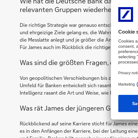
Wie hat die Deutsche Bank das Vertr
relevanten Gruppen wiederhergestell
Die richtige Strategie war genauso entscheidend wi
und ehrgeizige Ziele gelang es, die Wahrnehmung im 
die Messlatte anlegt und je größer die Ambitionen sin
Für James auch im Rückblick die richtige Herangeh
Was sind die größten Fragen, die Bank
Von geopolitischen Verschiebungen bis zum versch
Umfeld für Banken entwickelt sich rasant. Gleichzeit
Intelligenz rasant die Art und Weise, wie Banken op
Was rät James der jüngeren Generatio
Rückblickend auf seine Karriere sticht für James eine
es in den Anfängen der Karriere, bei der Leitung ein