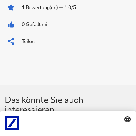
1
Bewertung(en)
— 1.0/5
0 Gefällt mir
Teilen
Das könnte Sie auch
interessieren
N
N
a
a
Blog
23. Juli 2026
Blog
1