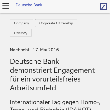
Hom
Navigation
öffnen
Company
Corporate
Company
Corporate Citizenship
Citizenship
Diversity
Diversity
Nachricht
17. Mai 2016
Deutsche Bank
demonstriert Engagement
für ein vorurteilsfreies
Arbeitsumfeld
Internationaler Tag gegen Homo-,
Trans- und Biphobie (IDAHOT)